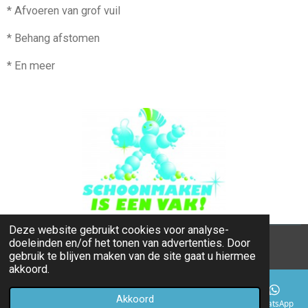
* Afvoeren van grof vuil
* Behang afstomen
* En meer
Deze website gebruikt cookies voor analyse-
doeleinden en/of het tonen van advertenties. Door
© 2017 - 2026 Rijnaard Schoonmaak & Onderhoud
gebruik te blijven maken van de site gaat u hiermee
akkoord.
Akkoord
E-mailadres
Telefoonnummer
Kaart
LinkedIn
WhatsApp